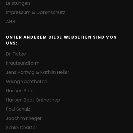
Leistungen
Impressum & Datenschutz
AGB
UNTER ANDEREM DIESE WEBSEITEN SIND VON
UNS:
Dr. Fietze
Krautsandfarm
Jens Hartwig & Kathrin Heller
Wiking Yachthafen
Hansen Boot
Hansen Boot Onlineshop
Paul Schulz
Joachim Krieger
Schlei Charter