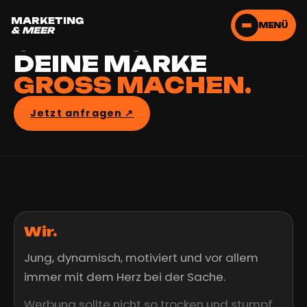
LASS UNS
MARKETING
MENÜ
& MEER
GEMEINSAM
DEINE MARKE
GROSS MACHEN.
Jetzt anfragen ↗︎
Wir.
Jung, dynamisch, motiviert und vor allem
immer mit dem Herz bei der Sache.
Werbung sollte nicht so trocken und stumpf