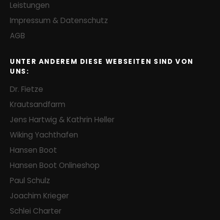
Leistungen
Impressum & Datenschutz
AGB
UNTER ANDEREM DIESE WEBSEITEN SIND VON
UNS:
Dr. Fietze
Krautsandfarm
Jens Hartwig & Kathrin Heller
Wiking Yachthafen
Hansen Boot
Hansen Boot Onlineshop
Paul Schulz
Joachim Krieger
Schlei Charter