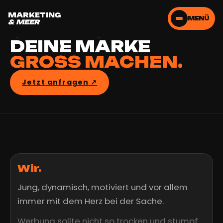
LASS UNS
MARKETING
MENÜ
& MEER
GEMEINSAM
DEINE MARKE
GROSS MACHEN.
Jetzt anfragen ↗︎
Wir.
Jung, dynamisch, motiviert und vor allem
immer mit dem Herz bei der Sache.
Werbung sollte nicht so trocken und stumpf