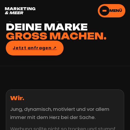
LASS UNS
MARKETING
MENÜ
& MEER
GEMEINSAM
DEINE MARKE
GROSS MACHEN.
Jetzt anfragen ↗︎
Wir.
Jung, dynamisch, motiviert und vor allem
immer mit dem Herz bei der Sache.
Werbung sollte nicht so trocken und stumpf