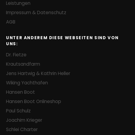
Leistungen
Impressum & Datenschutz
AGB
UNTER ANDEREM DIESE WEBSEITEN SIND VON
UNS:
Dr. Fietze
Krautsandfarm
Jens Hartwig & Kathrin Heller
Wiking Yachthafen
Hansen Boot
Hansen Boot Onlineshop
Paul Schulz
Joachim Krieger
Schlei Charter