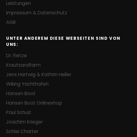
Leistungen
Impressum & Datenschutz
AGB
UNTER ANDEREM DIESE WEBSEITEN SIND VON
UNS:
Dr. Fietze
Krautsandfarm
Jens Hartwig & Kathrin Heller
Wiking Yachthafen
Hansen Boot
Hansen Boot Onlineshop
Paul Schulz
Joachim Krieger
Schlei Charter