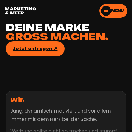
LASS UNS
MARKETING
MENÜ
& MEER
GEMEINSAM
DEINE MARKE
GROSS MACHEN.
Jetzt anfragen ↗︎
Wir.
Jung, dynamisch, motiviert und vor allem
immer mit dem Herz bei der Sache.
Werbung sollte nicht so trocken und stumpf