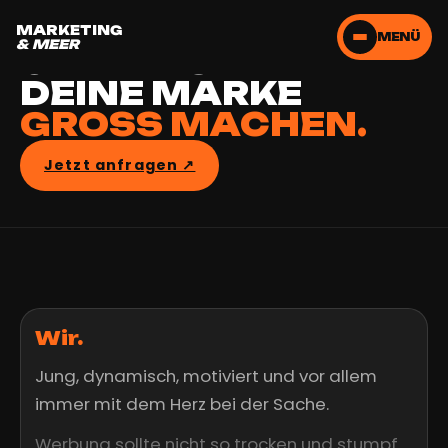
LASS UNS
MARKETING
MENÜ
& MEER
GEMEINSAM
DEINE MARKE
GROSS MACHEN.
Jetzt anfragen ↗︎
Wir.
Jung, dynamisch, motiviert und vor allem
immer mit dem Herz bei der Sache.
Werbung sollte nicht so trocken und stumpf