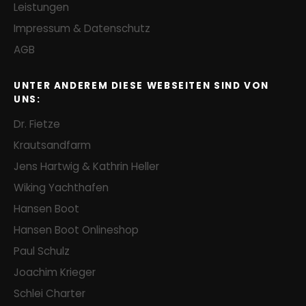
Leistungen
Impressum & Datenschutz
AGB
UNTER ANDEREM DIESE WEBSEITEN SIND VON
UNS:
Dr. Fietze
Krautsandfarm
Jens Hartwig & Kathrin Heller
Wiking Yachthafen
Hansen Boot
Hansen Boot Onlineshop
Paul Schulz
Joachim Krieger
Schlei Charter