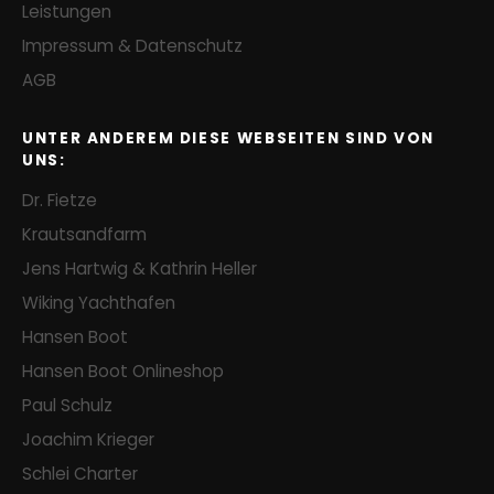
Leistungen
Impressum & Datenschutz
AGB
UNTER ANDEREM DIESE WEBSEITEN SIND VON
UNS:
Dr. Fietze
Krautsandfarm
Jens Hartwig & Kathrin Heller
Wiking Yachthafen
Hansen Boot
Hansen Boot Onlineshop
Paul Schulz
Joachim Krieger
Schlei Charter