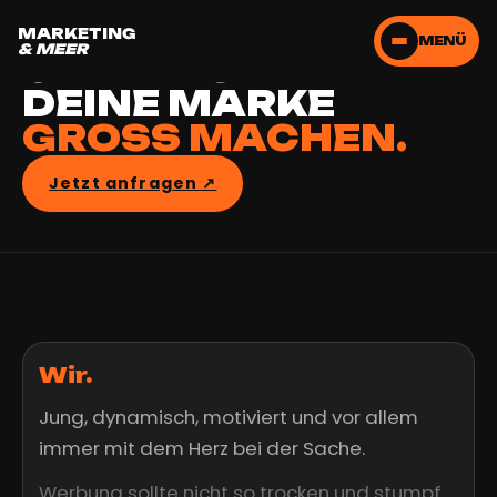
LASS UNS
MARKETING
MENÜ
& MEER
GEMEINSAM
DEINE MARKE
GROSS MACHEN.
Jetzt anfragen ↗︎
Wir.
Jung, dynamisch, motiviert und vor allem
immer mit dem Herz bei der Sache.
Werbung sollte nicht so trocken und stumpf