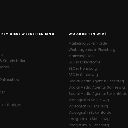
REM DIESE WEBSEITEN SIND
WO ARBEITEN WIR?
Marketing Eckernförde
Werbeagentur in Flensburg
rm
Marketing Plön
 Kathrin Heller
SEO in Eckernförde
hafen
SEO in Flensburg
SEO in Schleswig
Onlineshop
Social Media Agentur Flensburg
Social Media Agentur Schleswig
ger
Social Media Agentur Eckernförde
r
Videograf in Schleswig
erständiger
Videograf in Flensburg
Videograf in Eckernförde
Imagefilm in Schleswig
Imagefilm in Flensburg