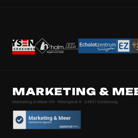
MARKETING & ME
Marketing & Meer UG · Wikingeck 11 · 24837 Schleswig