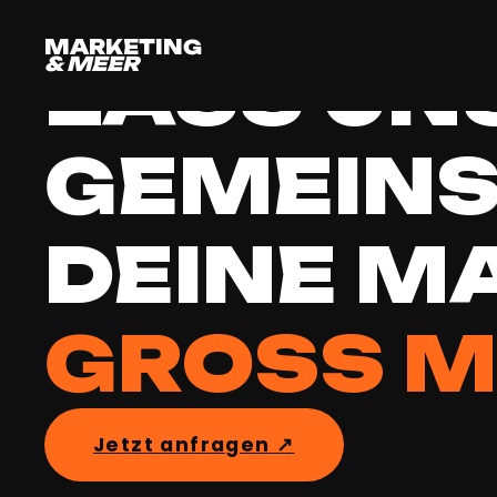
MARKETING
& MEER
LASS UN
GEMEIN
DEINE M
GROSS M
Jetzt anfragen ↗︎