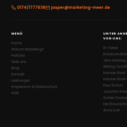
0174/1777636
jasper@marketing-meer.de
MENÜ
UNTER ANDE
VON UNS:
Home
Dr. Fietze
Warum Marketing?
Krautsandfa
Portfolio
Jens Hartwig &
Über uns
Wiking Yacht
Blog
Hansen Boot
Kontakt
Hansen Boot 
Leistungen
Paul Schulz
Impressum & Datenschutz
Joachim Krie
AGB
Schlei Charte
Der Bausachv
Anne Live!