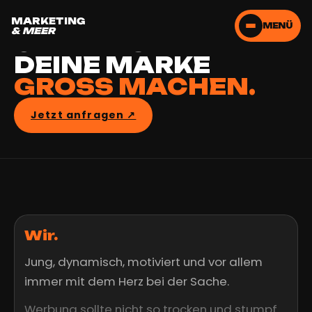
LASS UNS
MARKETING
MENÜ
& MEER
GEMEINSAM
DEINE MARKE
GROSS MACHEN.
Jetzt anfragen ↗︎
Wir.
Jung, dynamisch, motiviert und vor allem
immer mit dem Herz bei der Sache.
Werbung sollte nicht so trocken und stumpf