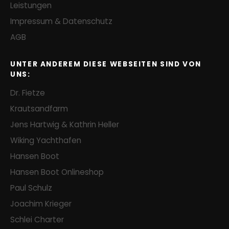
Leistungen
Impressum & Datenschutz
AGB
UNTER ANDEREM DIESE WEBSEITEN SIND VON
UNS:
Dr. Fietze
Krautsandfarm
Jens Hartwig & Kathrin Heller
Wiking Yachthafen
Hansen Boot
Hansen Boot Onlineshop
Paul Schulz
Joachim Krieger
Schlei Charter