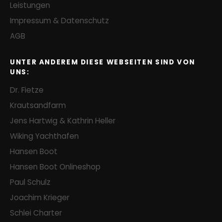
Leistungen
Impressum & Datenschutz
AGB
UNTER ANDEREM DIESE WEBSEITEN SIND VON
UNS:
Dr. Fietze
Krautsandfarm
Jens Hartwig & Kathrin Heller
Wiking Yachthafen
Hansen Boot
Hansen Boot Onlineshop
Paul Schulz
Joachim Krieger
Schlei Charter