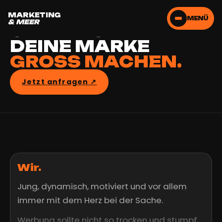
LASS UNS
MARKETING
MENÜ
& MEER
GEMEINSAM
DEINE MARKE
GROSS MACHEN.
Jetzt anfragen ↗︎
Wir.
Jung, dynamisch, motiviert und vor allem
immer mit dem Herz bei der Sache.
Werbung sollte nicht so trocken und stumpf