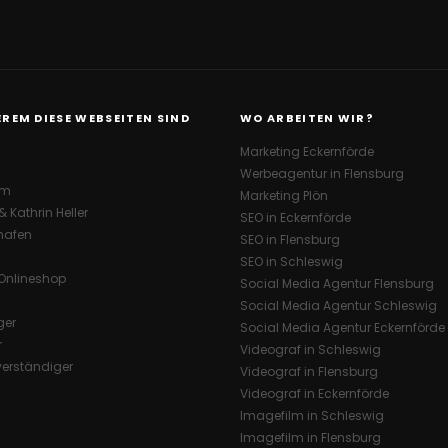
REM DIESE WEBSEITEN SIND
WO ARBEITEN WIR?
Marketing Eckernförde
Werbeagentur in Flensburg
rm
Marketing Plön
 Kathrin Heller
SEO in Eckernförde
hafen
SEO in Flensburg
SEO in Schleswig
Onlineshop
Social Media Agentur Flensburg
Social Media Agentur Schleswig
ger
Social Media Agentur Eckernförde
r
Videograf in Schleswig
erständiger
Videograf in Flensburg
Videograf in Eckernförde
Imagefilm in Schleswig
Imagefilm in Flensburg