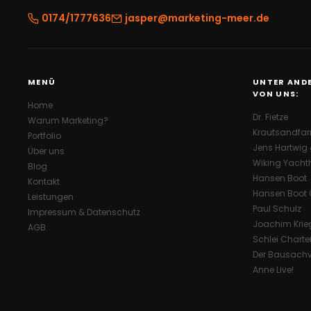
0174/1777636
jasper@marketing-meer.de
MENÜ
UNTER ANDE
VON UNS:
Home
Dr. Fietze
Warum Marketing?
Krautsandfa
Portfolio
Jens Hartwig &
Über uns
Wiking Yacht
Blog
Hansen Boot
Kontakt
Hansen Boot 
Leistungen
Paul Schulz
Impressum & Datenschutz
Joachim Krie
AGB
Schlei Charte
Der Bausachv
Anne Live!