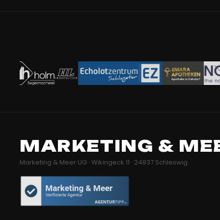
MARKETING & ME
Marketing & Meer UG · Wikingeck 11 · 24837 Schleswig