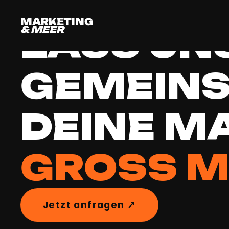
MARKETING
& MEER
LASS UN
GEMEIN
DEINE M
GROSS M
Jetzt anfragen ↗︎